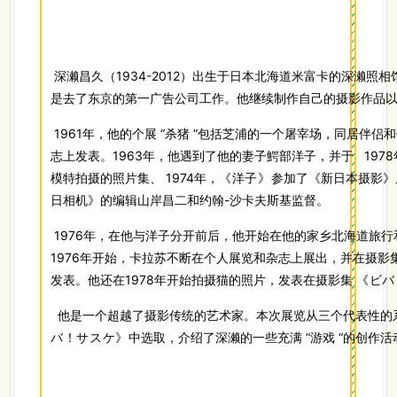
深濑
昌久
（1934-2012）出生于日本北海道米富卡的深濑
是去了东京的第一广告公司工作。他继续制作自己的摄影作品
1961年，他的个展 “杀猪 “包括芝浦的一个屠宰场，同居伴
志上发表。1963年，他遇到了他的妻子鰐部洋子，并于 197
模特拍摄的照片集、 1974年，
《洋子》
参加了《新日本摄影》
日相机》的编辑山岸昌二和约翰-沙卡夫斯基监督。
1976年，在他与洋子分开前后，他开始在他的家乡北海道旅行和
1976年开始，卡拉苏不断在个人展览和杂志上展出，并在摄影集《乌
发表。他还在1978年开始拍摄猫的照片，发表在摄影集
《
ビバ
他是一个超越了摄影传统的艺术家。本次展览从三个代表性的
バ！サスケ》
中选取，介绍了深濑的一些充满 “游戏 “的创作活