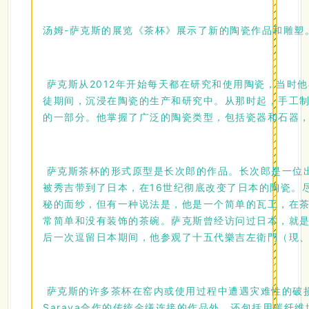
汤姆-萨克斯的展览《茶杯》展示了新的陶瓷作品和雕塑
萨克斯从2012年开始每天都在研究和使用陶瓷，当时他在陶
徒期间，沉浸在陶瓷的生产和研究中。从那时起，手工
的一部分。他掌握了广泛的陶瓷类型，包括瓷器和石器
萨克斯茶杯的形式原型是长次郎的作品。
长次郎
是一位
被秀吉带到了日本，在16世纪彻底改变了日本的陶瓷。
秘的面纱，但有一种说法是，他是一个简单的瓦工，在
常简单和没有装饰的茶碗。萨克斯曾经访问过日本，就
后一次逗留日本期间，他参观了十五代樂吉左衛門（現
萨克斯的许多茶杯在窑内或使用过程中遭遇灾难性的破损
Saraya合作的传统金缮连接的作品外，还包括用碳纤