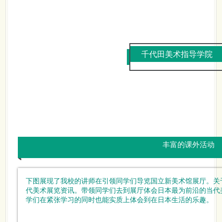
千代田美术指导学院
丰富的课外活动
下图展现了我校的讲师在引领同学们导览
国立新美术馆
展厅。关
代美术展览资讯。带领同学们去到展厅体会日本最为前沿的当代
学们在紧张学习的同时也能实质上体会到在日本生活的乐趣。