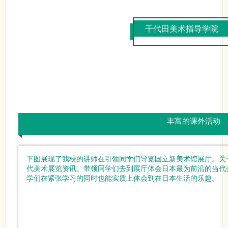
千代田美术指导学院
丰富的课外活动
下图展现了我校的讲师在引领同学们导览
国立新美术馆
展厅。关
代美术展览资讯。带领同学们去到展厅体会日本最为前沿的当代
学们在紧张学习的同时也能实质上体会到在日本生活的乐趣。