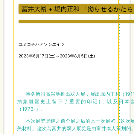
冨井大裕 + 堀内正和 「拗らせるかた
ユミコチバアソシエイツ
2023年6月17日(土)～2023年8月5日(土)
事务所很高兴地推出双人展，展出堀内正和（1911
抽象雕塑史上留下了重要的印记)，以及日本
（1973-）。
本次展览是继之前个展之后的又一次展览，这次
关材料。这次与富井的双人展览是由富井本人策划的