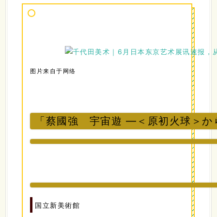
图片来自于网络
「蔡國強 宇宙遊 ―＜原初火球＞か
国立新美術館