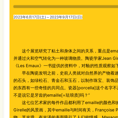
2023年6月17日(土)～2023年9月17日(日)
这个展览研究了粘土和身体之间的关系，重点是ema
并通过火和空气转化为一种玻璃物质。陶瓷学家Jean Gir
《Les Emaux》一书提供的资料中，对
釉
的性质观察如
早在陶瓷发明之前，史前人类就对自然界的产物着
的石头，如绿松石、青金石和玉石，以制作珠宝、装饰
的东西有一些奇怪的共同点。瓷器[porcella]这个名
不是说它是牙齿的emaille[=珐琅质]吗？”
这七位艺术家的每件作品都利用了emaille的颜色和
Girelle的风景画，其中emaille与时间有关，Françoise
物，其光滑、有光泽的表面吸引了人们的情感。Masaomi 