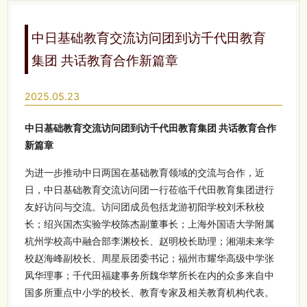
中日基础教育交流访问团到访千代田教育
集团 共话教育合作新篇章
2025.05.23
中日基础教育交流访问团到访千代田教育集团 共话教育合作
新篇章
为进一步推动中日两国在基础教育领域的交流与合作，近
日，中日基础教育交流访问团一行莅临千代田教育集团进行
友好访问与交流。访问团成员包括龙游初阳学校刘禾秋校
长；绍兴国杰实验学校陈杰副董事长；上海外国语大学附属
杭州学校高中融合部李渊校长、赵明校长助理；湘湖未来学
校赵海峰副校长、周星辰团委书记；福州市耀华高级中学张
凤华理事；千代田福建事务所魏华苹所长在内的众多来自中
国多所重点中小学的校长、教育专家及相关教育机构代表。