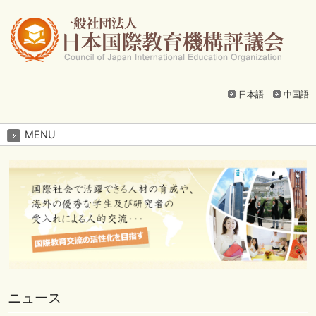
日本語
中国語
MENU
ニュース