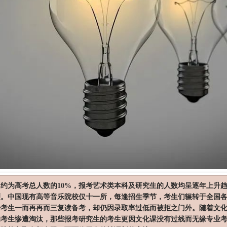
约为高考总人数的10%，报考艺术类本科及研究生的人数均呈逐年上升
烈。中国现有高等音乐院校仅十一所，每逢招生季节，考生们辗转于全国
少考生一而再再而三复读备考，却仍因录取率过低而被拒之门外。随着文
的考生惨遭淘汰，那些报考研究生的考生更因文化课没有过线而无缘专业