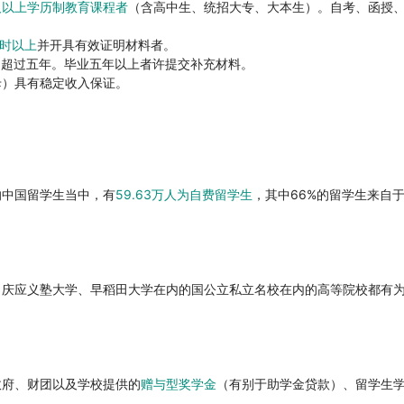
及以上学历制教育课程者
（含高中生、统招大专、大本生）。自考、函授、
小时以上
并开具有效证明材料者。
不超过五年。毕业五年以上者许提交补充材料。
母）具有稳定收入保证。
人的中国留学生当中，有
59.63万人为自费留学生
，其中66%的留学生来自
、庆应义塾大学、早稻田大学在内的国公立私立名校在内的高等院校都有
政府、财团以及学校提供的
赠与型奖学金
（有别于助学金贷款）、留学生