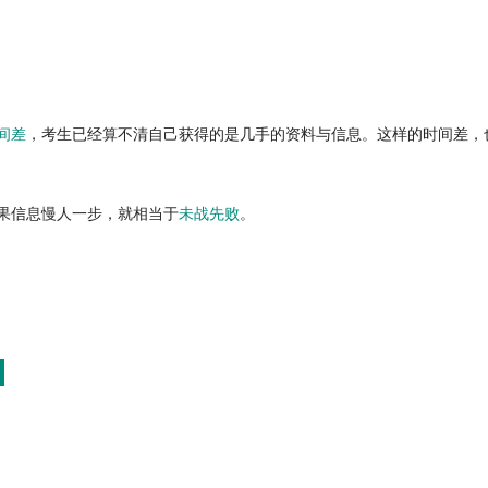
间差
，考生已经算不清自己获得的是几手的资料与信息。这样的时间差，
果信息慢人一步，就相当于
未战先败
。
点