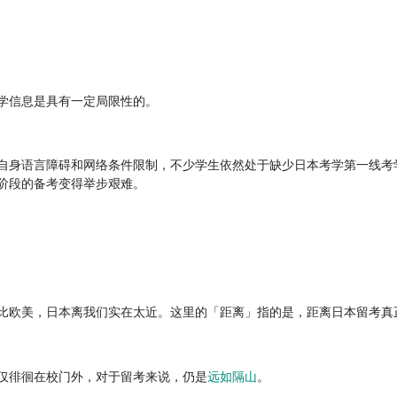
学信息是具有一定局限性的。
自身语言障碍和网络条件限制，不少学生依然处于缺少日本考学第一线考
阶段的备考变得举步艰难。
比欧美，日本离我们实在太近。这里的「距离」指的是，距离日本留考真
仅徘徊在校门外，对于留考来说，仍是
远如隔山
。