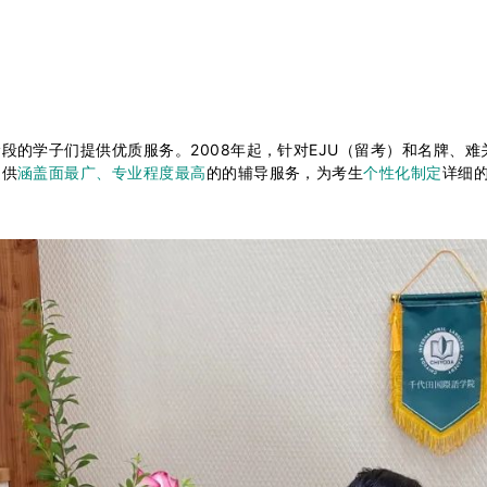
段的学⼦们提供优质服务。2008年起，针对EJU（留考）和名牌、
提供
涵盖⾯最⼴、专业程度最⾼
的的辅导服务，为考生
个性化制定
详细