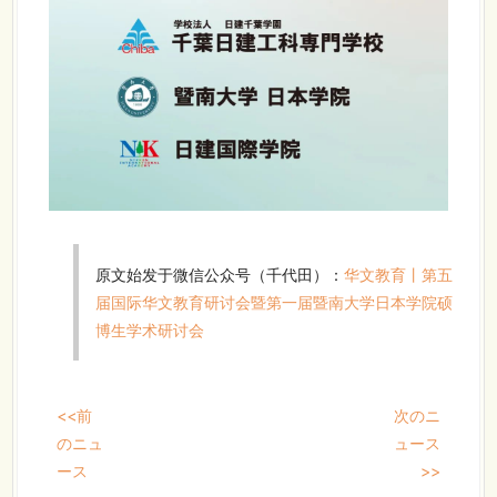
原文始发于微信公众号（千代田）：
华文教育丨第五
届国际华文教育研讨会暨第一届暨南大学日本学院硕
博生学术研讨会
<<前
次のニ
のニュ
ュース
ース
>>