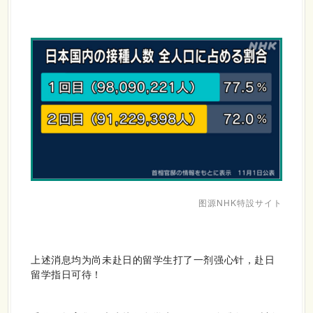
图
源
NHK特設サイト
上述消息均为尚未赴日的留学生打了一剂强心针，赴日
留学指日可待！