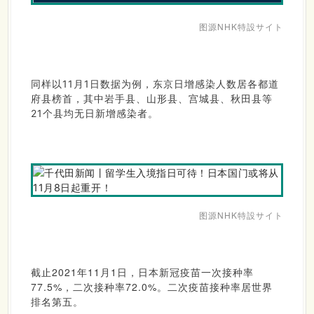
图源NHK特設サイト
同样以11月1日数据为例，东京日增感染人数居各都道
府县榜首，其中岩手县、山形县、宫城县、秋田县等
21
个县均无日新增感染者。
图
源
NHK特設サイト
截止2021年11月1日，日本新冠疫苗一次接种率
77.5%，二次接种率72.0%。二次疫苗接种率居世界
排名第五。