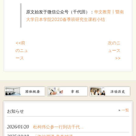
原文始发于微信公众号（千代田）：
华文教育丨暨南
大学日本学院2020春季班研究生课程小结
<<前
次のニ
のニュ
ュース
ース
>>
一覧
お知らせ
2026/01/20
杜柯伟公参一行到访千代...