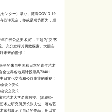
ンター）举办。随着COVID-19
有些许无奈，亦或是顺势而为，后
在线公益美术展”，主题为“疫·艺
流。充分发挥其勇敢探索、大胆实
好未来的憧憬！
精彩纷呈的来自中国和日本的青年艺术
全世界各地累计投票共73401
中日文化交流和公益事业的重视！
京艺术大学名誉教授、(原)国际
艺术史研究所所长张夫也、著名艺
术家都展示了自己的作品，用以支