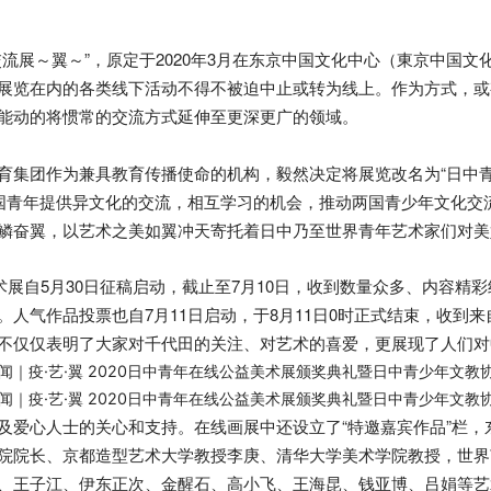
展～翼～”，原定于2020年3月在东京中国文化中心（東京中国文化セ
展览在内的各类线下活动不得不被迫中止或转为线上。作为方式，或
能动的将惯常的交流方式延伸至更深更广的领域。
育集团作为兼具教育传播使命的机构，毅然决定将展览改名为“日中青年
两国青年提供异文化的交流，相互学习的机会，推动两国青少年文化交
鳞奋翼，以艺术之美如翼冲天寄托着日中乃至世界青年艺术家们对美
益美术展自5月30日征稿启动，截止至7月10日，收到数量众多、内容
人气作品投票也自7月11日启动，于8月11日0时正式结束，收到来自
不仅仅表明了大家对千代田的关注、对艺术的喜爱，更展现了人们对
及爱心人士的关心和支持。在线画展中还设立了“特邀嘉宾作品”栏，东
院院长、京都造型艺术大学教授李庚、清华大学美术学院教授，世界
、王子江、伊东正次、金醒石、高小飞、王海昆、钱亚博、吕娟等艺