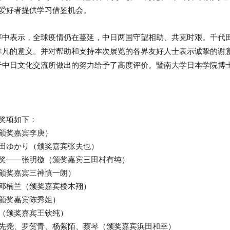
爱好者提供学习借鉴机会。
辞中表示，全球疫情仍在蔓延，中日两国守望相助、共克时艰。千代
非凡的意义。并对帮助和支持本次展览的各界友好人士表示诚挚的谢
于中日文化交流所做出的努力给予了高度评价。
暨南大学日本学院博
奖项如下：
颁奖嘉宾李庚）
田ゆかり（颁奖嘉宾张夫也）
奖——张明檄（颁奖嘉宾三田村有纯）
颁奖嘉宾三神慎一朗）
邓楠兰（颁奖嘉宾樱木翔）
颁奖嘉宾陈秀姐）
（颁奖嘉宾王钦纯）
先尧、罗贺青、杨紫陌、蔡琴（颁奖嘉宾浜田和幸）